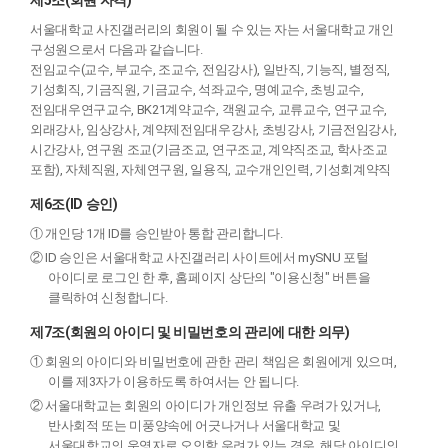
제5조(회원 자격)
서울대학교 사진갤러리의 회원이 될 수 있는 자는 서울대학교 개인
구성원으로서 다음과 같습니다.
전임교수(교수, 부교수, 조교수, 전임강사), 일반직, 기능직, 별정직,
기성회직, 기금직원, 기금교수, 석좌교수, 명예교수, 초빙교수,
전임대우연구교수, BK21계약교수, 객원교수, 교류교수, 연구교수,
외래강사, 임상강사, 계약제전임대우강사, 초빙강사, 기금전임강사,
시간강사, 연구원 조교(기금조교, 연구조교, 계약직조교, 학사조교
포함), 자체직원, 자체연구원, 일용직, 교수개인인력, 기성회계약직
제6조(ID 승인)
① 개인당 1개 ID를 승인받아 통합 관리합니다.
② ID 승인은 서울대학교 사진갤러리 사이트에서 mySNU 포털
아이디로 로그인 한 후, 홈페이지 상단의 "이용신청" 버튼을
클릭하여 신청합니다.
제7조(회원의 아이디 및 비밀번호의 관리에 대한 의무)
① 회원의 아이디와 비밀번호에 관한 관리 책임은 회원에게 있으며,
이를 제3자가 이용하도록 하여서는 안 됩니다.
② 서울대학교는 회원의 아이디가 개인정보 유출 우려가 있거나,
반사회적 또는 미풍양속에 어긋나거나 서울대학교 및
서울대학교의 운영자로 오인할 우려가 있는 경우, 해당 아이디의