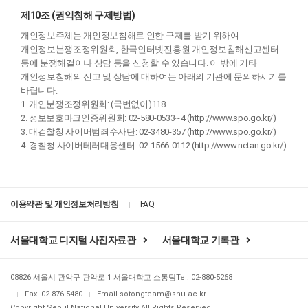
제10조 (권익침해 구제방법)
개인정보주체는 개인정보침해로 인한 구제를 받기 위하여
개인정보분쟁조정위원회, 한국인터넷진흥원 개인정보침해신고센터
등에 분쟁해결이나 상담 등을 신청할 수 있습니다. 이 밖에 기타
개인정보침해의 신고 및 상담에 대하여는 아래의 기관에 문의하시기를
바랍니다.
1. 개인분쟁조정위원회: (국번없이)118
2. 정보보호마크인증위원회: 02-580-0533~4 (
http://www.spo.go.kr
/)
3. 대검찰청 사이버범죄수사단: 02-3480-357 (
http://www.spo.go.kr
/)
4. 경찰청 사이버테러대응센터: 02-1566-0112 (
http://www.netan.go.kr
/)
이용약관 및 개인정보처리방침
FAQ
서울대학교 디지털 사진자료관
서울대학교 기록관
08826 서울시 관악구 관악로 1 서울대학교 소통팀
Tel.
02-880-5268
Fax. 02-876-5480
Email
sotongteam@snu.ac.kr
Copyright Seoul National University All Rights Reserved.